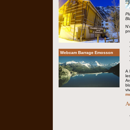
Pl
Bl
N'
pr
Webcam Barrage Emosson
A 
le
Ar
bl
vi
m
A