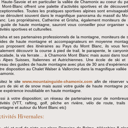
 Haute-Savoie et en particulier la vallée de Chamonix au coeur du p
 Mont-Blanc offrent une palette d’activités sportives et de découver
ceptionnelles. Toutes les pratiques sportives alpines sont envisageab
 se déroulent souvent dans le magnifique panorama du massif du Mo
anc. Les propriétaires, Catherine et Grisha, également moniteurs de 
 guide de haute montagne, sauront vous conseiller pour organiser 
tivités sportives et culturelles.
isha et ses partenaires professionnels de la montagne, moniteurs de s
ides de haute montagne et accompagnateurs en moyenne monta
us proposent des itinéraires au Pays du Mont Blanc, ils vous fer
alement découvrir la course à pied de trail, le parapente, le canyoni
escalade, la via ferrate… à Chamonix Mont Blanc mais aussi dans tou
s Alpes Suisses, Italiennes et Autrichiennes. Une école de ski et
reau des guides de haute montagne avec plus de 30 ans d'expérienc
tre disposition au Chalet Walser à Vallorcine dans la magnifique vallée
amonix.
sitez le site
www.mountainguide-chamonix.com
afin de réserver 
urs de ski et de snow mais aussi votre guide de haute montagne p
e expérience inoubliable en haute montagne.
ssi à votre disposition; un réseau de partenaires pour de nombreu
tivités (VTT, rafting, golf, pêche en rivière, vélo de route, trails
ntagne et autour du Mont Blanc etc)
ctivités Hivernales:
ski et surf de piste sur place Domaine de Balme, télécabine 8 pla