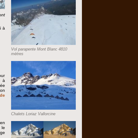
ont
i à
Vol parapente Mont Blanc 4810
mètres
our
e à
lée
ion
de
Chalets Loriaz Vallorcine
 en
 le
uge