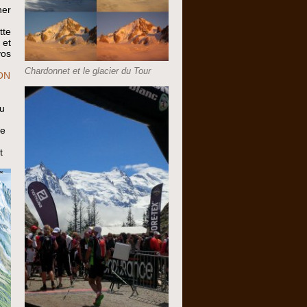
her
tte
 et
vos
Chardonnet et le glacier du Tour
ON
n
au
de
t