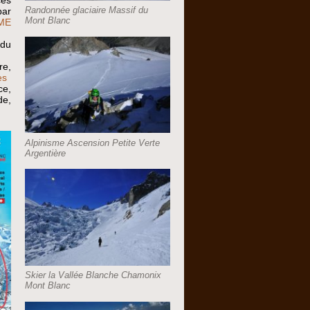
Randonnée glaciaire Massif du
par
Mont Blanc
ME
 du
re,
es
ce,
de,
Alpinisme Ascension Petite Verte
Argentière
Skier la Vallée Blanche Chamonix
Mont Blanc