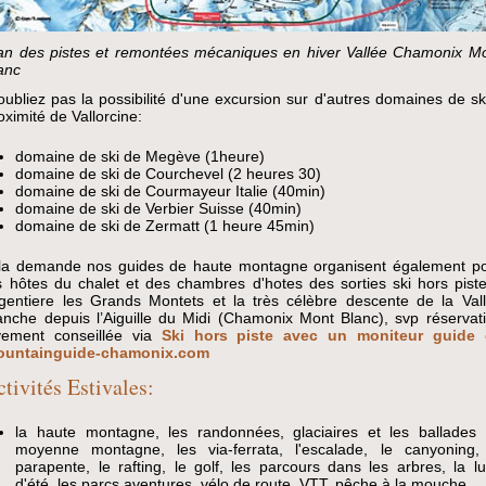
an des pistes et remontées mécaniques en hiver Vallée Chamonix M
anc
oubliez pas la possibilité d'une excursion sur d'autres domaines de sk
oximité de Vallorcine:
domaine de ski de Megève (1heure)
domaine de ski de Courchevel (2 heures 30)
domaine de ski de Courmayeur Italie (40min)
domaine de ski de Verbier Suisse (40min)
domaine de ski de Zermatt (1 heure 45min)
la demande nos guides de haute montagne organisent également p
s hôtes du chalet et des chambres d'hotes des sorties ski hors pist
gentiere les Grands Montets et la très célèbre descente de la Val
anche depuis l’Aiguille du Midi (Chamonix Mont Blanc), svp réservat
vement conseillée via
Ski hors piste avec un moniteur guide 
ountainguide-chamonix.com
ctivités Estivales:
la haute montagne, les randonnées, glaciaires et les ballades
moyenne montagne, les via-ferrata, l'escalade, le canyoning,
parapente, le rafting, le golf, les parcours dans les arbres, la l
d'été, les parcs aventures, vélo de route, VTT, pêche à la mouche...