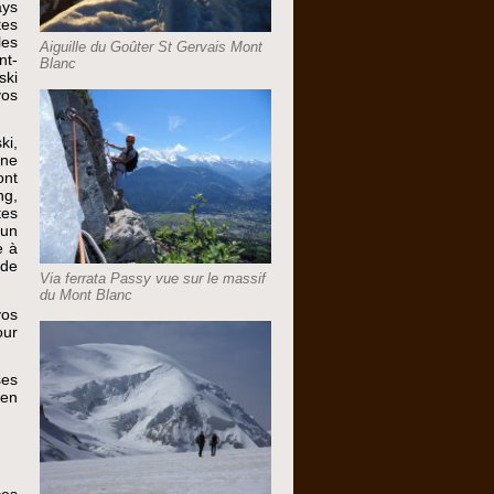
ays
tes
les
Aiguille du Goûter St Gervais Mont
nt-
Blanc
ski
vos
ki,
gne
ont
ng,
tes
 un
e à
 de
Via ferrata Passy vue sur le massif
du Mont Blanc
vos
our
ses
 en
ces