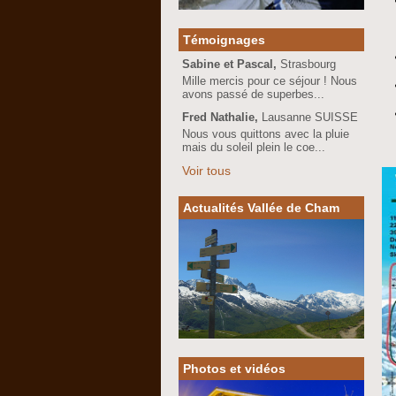
Témoignages
Sabine et Pascal,
Strasbourg
Mille mercis pour ce séjour ! Nous
avons passé de superbes...
Fred Nathalie,
Lausanne SUISSE
Nous vous quittons avec la pluie
mais du soleil plein le coe...
Voir tous
Actualités Vallée de Cham
Photos et vidéos