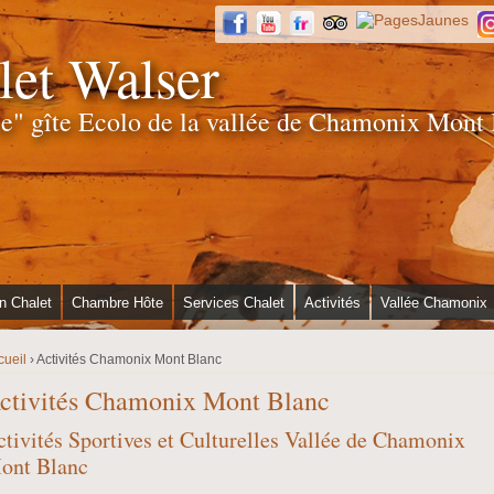
Jump to navigation
let Walser
le" gîte Ecolo de la vallée de Chamonix Mont
n Chalet
Chambre Hôte
Services Chalet
Activités
Vallée Chamonix
cueil
›
Activités Chamonix Mont Blanc
ctivités Chamonix Mont Blanc
ctivités Sportives et Culturelles Vallée de Chamonix
ont Blanc