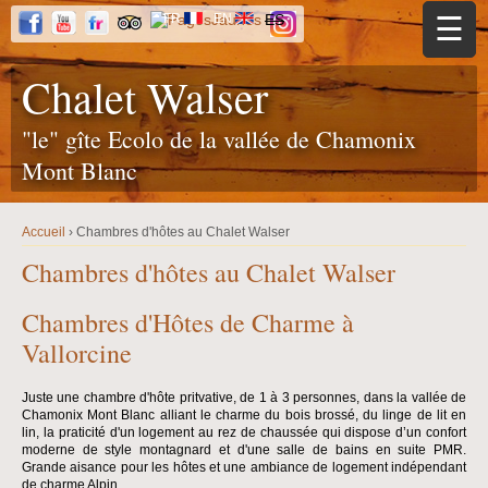
Jump to navigation
FR
EN
ES
☰
Chalet Walser
"le" gîte Ecolo de la vallée de Chamonix
Mont Blanc
Accueil
›
Chambres d'hôtes au Chalet Walser
Y
o
Chambres d'hôtes au Chalet Walser
u
a
r
Chambres d'Hôtes de Charme à
e
h
Vallorcine
e
r
e
Juste une chambre d'hôte pritvative, de 1 à 3 personnes, dans la vallée de
Chamonix Mont Blanc alliant le charme du bois brossé, du linge de lit en
lin, la praticité d'un logement au rez de chaussée qui dispose d’un confort
moderne de style montagnard et d'une salle de bains en suite PMR.
Grande aisance pour les hôtes et une ambiance de logement indépendant
de charme Alpin.