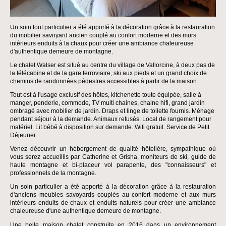
Un soin tout particulier a été apporté à la décoration grâce à la restauration
du mobilier savoyard ancien couplé au confort moderne et des murs
intérieurs enduits à la chaux pour créer une ambiance chaleureuse
d'authentique demeure de montagne.
Le chalet Walser est situé au centre du village de Vallorcine, à deux pas de
la télécabine et de la gare ferroviaire, ski aux pieds et un grand choix de
chemins de randonnées pédestres accessibles à partir de la maison.
Tout est à l'usage exclusif des hôtes, kitchenette toute équipée, salle à
manger, penderie, commode, TV multi chaines, chaine hifi, grand jardin
ombragé avec mobilier de jardin. Draps et linge de toilette fournis. Ménage
pendant séjour à la demande. Animaux refusés. Local de rangement pour
matériel. Lit bébé à disposition sur demande. Wifi gratuit. Service de Petit
Déjeuner.
Venez découvrir un hébergement de qualité hôtelière, sympathique où
vous serez accueillis par Catherine et Grisha, moniteurs de ski, guide de
haute montagne et bi-placeur vol parapente, des "connaisseurs" et
professionnels de la montagne.
Un soin particulier a été apporté à la décoration grâce à la restauration
d'anciens meubles savoyards couplés au confort moderne et aux murs
intérieurs enduits de chaux et enduits naturels pour créer une ambiance
chaleureuse d'une authentique demeure de montagne.
Une belle maison chalet construite en 2016 dans un environnement