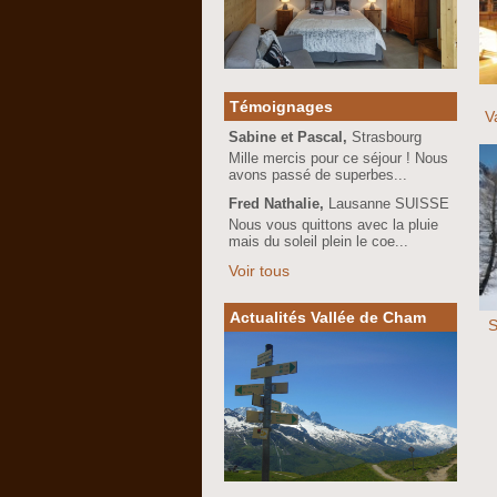
e
Témoignages
V
Sabine et Pascal,
Strasbourg
Mille mercis pour ce séjour ! Nous
avons passé de superbes...
Fred Nathalie,
Lausanne SUISSE
Nous vous quittons avec la pluie
mais du soleil plein le coe...
Voir tous
Actualités Vallée de Cham
S