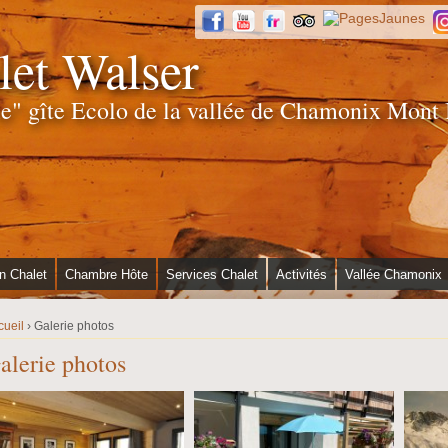
Jump to navigation
let Walser
le" gîte Ecolo de la vallée de Chamonix Mont
n Chalet
Chambre Hôte
Services Chalet
Activités
Vallée Chamonix
cueil
›
Galerie photos
alerie photos