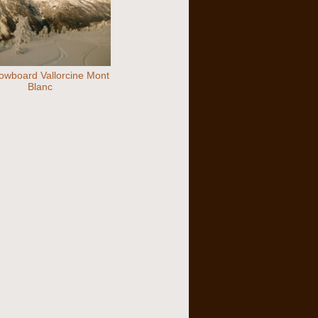
owboard Vallorcine Mont
Blanc